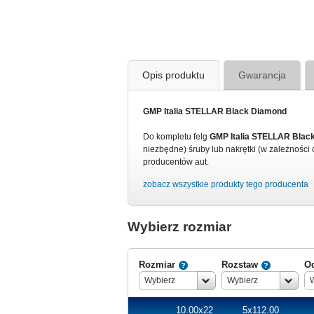
Opis produktu
Gwarancja
GMP Italia STELLAR Black Diamond
Do kompletu felg
GMP Italia STELLAR Bla
niezbędne) śruby lub nakrętki (w zależności 
producentów aut.
zobacz wszystkie produkty tego producenta
Wybierz rozmiar
Rozmiar
Rozstaw
O
Wybierz
Wybierz
10.00x22
5x112.00