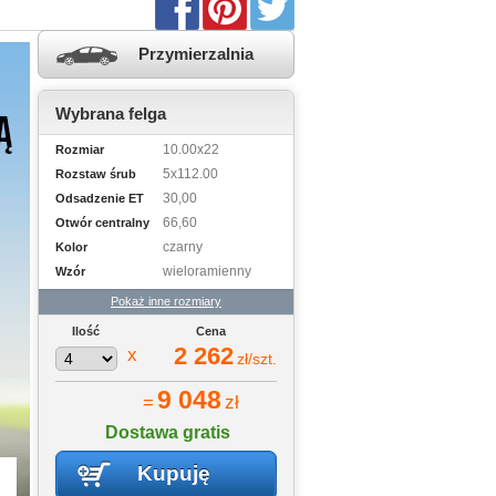
Przymierzalnia
Wybrana felga
10.00x22
Rozmiar
5x112.00
Rozstaw śrub
30,00
Odsadzenie ET
66,60
Otwór centralny
czarny
Kolor
wieloramienny
Wzór
Pokaż inne rozmiary
Ilość
Cena
2 262
x
zł/szt.
9 048
=
zł
Dostawa gratis
Kupuję