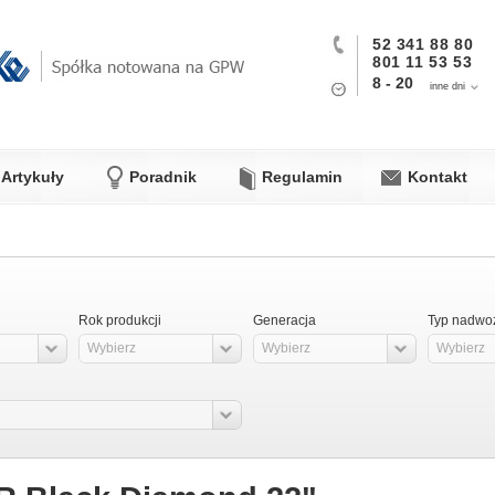
52 341 88 80
801 11 53 53
8 - 20
inne dni
Artykuły
Poradnik
Regulamin
Kontakt
Rok produkcji
Generacja
Typ nadwo
Wybierz
Wybierz
Wybierz