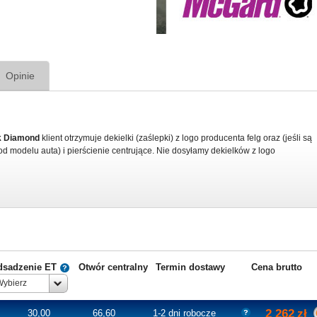
Opinie
ck Diamond
klient otrzymuje dekielki (zaślepki) z logo producenta felg oraz (jeśli są
od modelu auta) i pierścienie centrujące. Nie dosyłamy dekielków z logo
dsadzenie ET
Otwór centralny
Termin dostawy
Cena brutto
Wybierz
2 262
zł
30,00
66,60
1-2 dni robocze