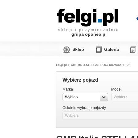
grupa oponeo.pl
Sklep
Galeria
Felgi.pl
»
GMP Italia STELLAR Black Diamond
»
22"
Wybierz pojazd
Marka
Model
Wybierz
Wybierz
Ostatnio wybrane pojazdy
Wybierz