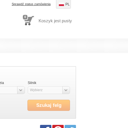
Sprawdź status zamówienia
PL
0
Koszyk jest pusty
zia
Silnik
Wybierz
Szukaj felg
Facebook
Pinterest
Twitter