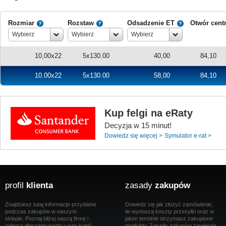
Rozmiar
Rozstaw
Odsadzenie ET
Otwór cent
Wybierz
Wybierz
Wybierz
10,00x22
5x130.00
40,00
84,10
10.00x22
5x130.00
58,00
84,10
Kup felgi na eRaty
Decyzja w 15 minut!
Dowiedz się więcej >
Symulator e-rat >
profil
klienta
zasady
zakupów
Znajdziesz tutaj informacje przydatne
Dowiedz się jak złożyć zamówienie,
podczas zakupów w naszym
ile wynoszą koszty przesyłki oraz w
sklepie. Poznaj bliżej naszą firmę i
jakim terminie otrzymasz zakupione
zobacz dlaczego warto u nas kupić.
produkty. Zasady zakupów zawierają