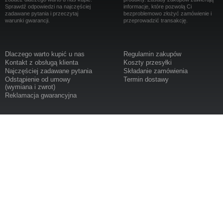
Sprawdź odpowiedzi na najczęściej
informacje, które pozwolą Ci
zadawane pytania i przeczytaj
bezproblemowo złożyć zamówienie i
warunki gwarancji.
przeprowadzić transakcję.
Dlaczego warto kupić u nas
Regulamin zakupów
Kontakt z obsługą klienta
Koszty przesyłki
Najczęściej zadawane pytania
Składanie zamówienia
Odstąpienie od umowy
Termin dostawy
(wymiana i zwrot)
Reklamacja gwarancyjna