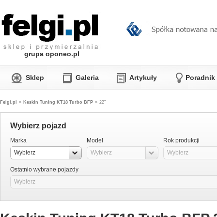
grupa oponeo.pl
Sklep
Galeria
Artykuły
Poradnik
Felgi.pl
»
Keskin Tuning KT18 Turbo BFP
»
22"
Wybierz pojazd
Marka
Model
Rok produkcji
Wybierz
Wybierz
Wybierz
Ostatnio wybrane pojazdy
Wybierz