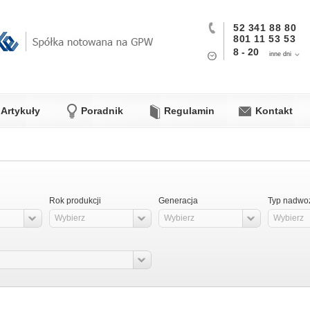
52 341 88 80
801 11 53 53
8 - 20
inne dni
Artykuły
Poradnik
Regulamin
Kontakt
Rok produkcji
Generacja
Typ nadwo
Wybierz
Wybierz
Wybierz