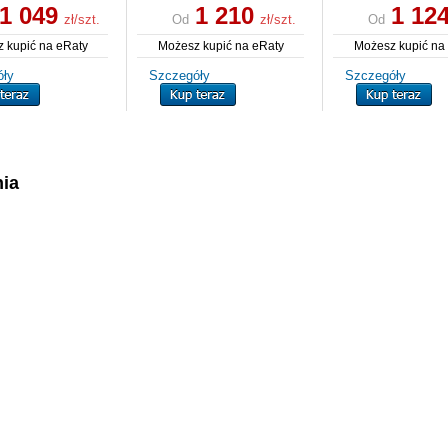
1 049
1 210
1 12
zł/szt.
Od
zł/szt.
Od
 kupić na eRaty
Możesz kupić na eRaty
Możesz kupić na
óły
Szczegóły
Szczegóły
ia