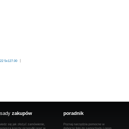
 22 5x127.00
sady
zakupów
poradnik
iedz się jak złożyć zamówienie,
Poznaj narzędzia pomocne w
 wynoszą koszty przesyłki oraz w
doborze felg do samochodu i opon.