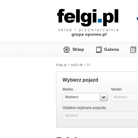
grupa oponeo.pl
Sklep
Galeria
Felgi.pl
»
5x127.00
»
22"
Wybierz pojazd
Marka
Model
Wybierz
Wybierz
Ostatnio wybrane pojazdy
Wybierz