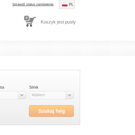
Sprawdź status zamówienia
PL
0
Koszyk jest pusty
zia
Silnik
Wybierz
Szukaj felg