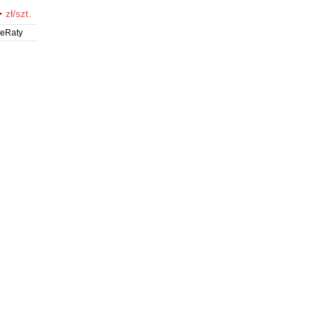
4
zł/szt.
 eRaty