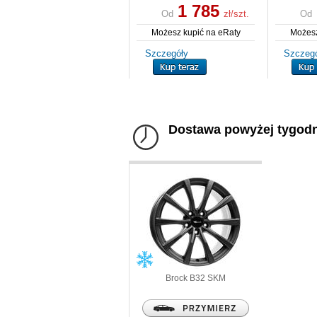
1 785
Od
zł/szt.
Od
Możesz kupić na eRaty
Możesz
Szczegóły
Szczeg
Dostawa powyżej tygodn
Brock
B32 SKM