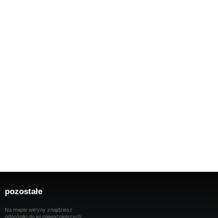
pozostałe
Na mapie witryny znajdziesz
odnośniki do jej najważniejszych