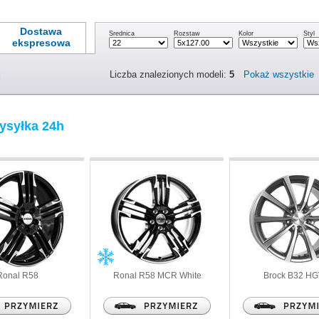
Dostawa
Średnica
Rozstaw
Kolor
Styl
ekspresowa
Liczba znalezionych modeli:
5
Pokaż wszystkie
l
ysyłka 24h
Ronal
R58
Ronal
R58 MCR White
Brock
B32 H