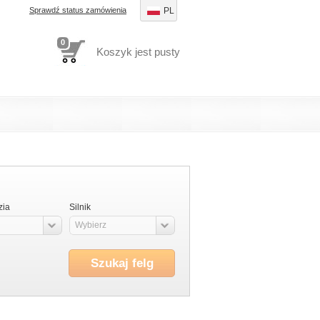
Sprawdź status zamówienia
PL
0
Koszyk jest pusty
zia
Silnik
Wybierz
Szukaj felg