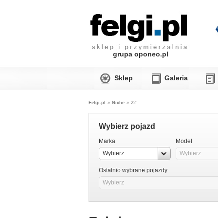
grupa oponeo.pl
Sklep
Galeria
Felgi.pl
»
Niche
»
22"
Wybierz pojazd
Marka
Model
Wybierz
Wybierz
Ostatnio wybrane pojazdy
Wybierz