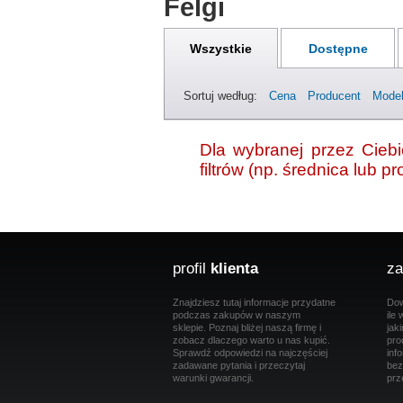
Felgi
Wszystkie
Dostępne
Sortuj według:
Cena
Producent
Mode
Dla wybranej przez Ciebie
filtrów (np. średnica lub 
profil
klienta
za
Znajdziesz tutaj informacje przydatne
Dow
podczas zakupów w naszym
ile
sklepie. Poznaj bliżej naszą firmę i
jak
zobacz dlaczego warto u nas kupić.
pro
Sprawdź odpowiedzi na najczęściej
inf
zadawane pytania i przeczytaj
bez
warunki gwarancji.
prz