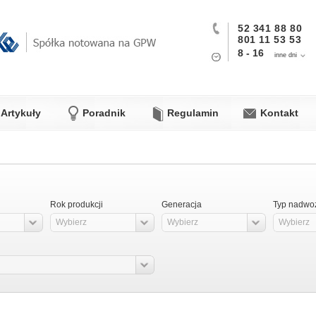
52 341 88 80
801 11 53 53
8 - 16
inne dni
Artykuły
Poradnik
Regulamin
Kontakt
Rok produkcji
Generacja
Typ nadwo
Wybierz
Wybierz
Wybierz