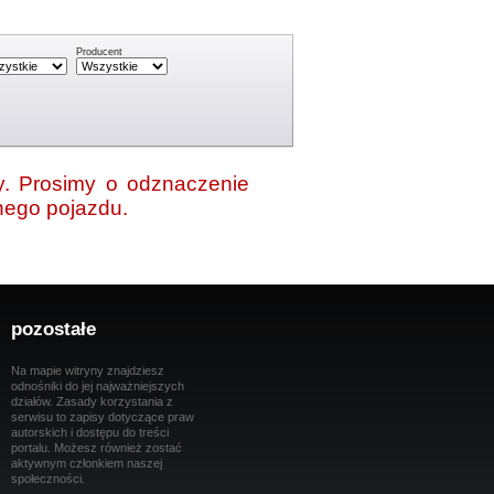
Producent
rty. Prosimy o odznaczenie
anego pojazdu.
pozostałe
Na mapie witryny znajdziesz
odnośniki do jej najważniejszych
działów. Zasady korzystania z
serwisu to zapisy dotyczące praw
autorskich i dostępu do treści
portalu. Możesz również zostać
aktywnym członkiem naszej
społeczności.