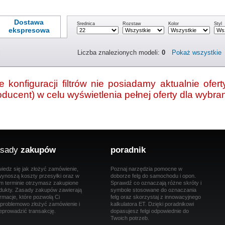
Dostawa
Średnica
Rozstaw
Kolor
Styl
ekspresowa
Liczba znalezionych modeli:
0
Pokaż wszystkie
l
 konfiguracji filtrów nie posiadamy aktualnie ofe
producent) w celu wyświetlenia pełnej oferty dla wybr
sady
zakupów
poradnik
iedz się jak złożyć zamówienie,
Poznaj narzędzia pomocne w
 wynoszą koszty przesyłki oraz w
doborze felg do samochodu i opon.
im terminie otrzymasz zakupione
Sprawdź co oznaczają różne skróty i
dukty. Zasady zakupów zawierają
symbole stosowane do oznaczania
ormacje, które pozwolą Ci
felg oraz skorzystaj z innowacyjnego
problemowo złożyć zamówienie i
kalkulatora ET. Dzięki poradnikowi
eprowadzić transakcję.
dopasujesz felgi odpowiednie do
Twoich potrzeb.