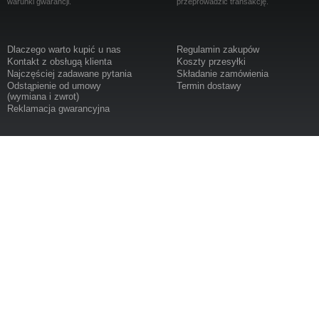
warunki gwarancji.
przeprowadzić transakcję.
Dlaczego warto kupić u nas
Regulamin zakupów
Kontakt z obsługą klienta
Koszty przesyłki
Najczęściej zadawane pytania
Składanie zamówienia
Odstąpienie od umowy
Termin dostawy
(wymiana i zwrot)
Reklamacja gwarancyjna