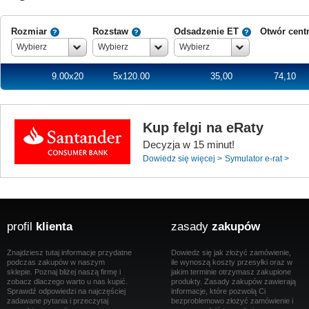
Rozmiar
Rozstaw
Odsadzenie ET
Otwór cent
Wybierz
Wybierz
Wybierz
9.00x20
5x120.00
35,00
74,10
Kup felgi na eRaty
Decyzja w 15 minut!
Dowiedz się więcej >
Symulator e-rat >
profil
klienta
zasady
zakupów
Znajdziesz tutaj informacje przydatne
Dowiedz się jak złożyć zamówienie,
podczas zakupów w naszym
ile wynoszą koszty przesyłki oraz w
sklepie. Poznaj bliżej naszą firmę i
jakim terminie otrzymasz zakupione
zobacz dlaczego warto u nas kupić.
produkty. Zasady zakupów zawierają
Sprawdź odpowiedzi na najczęściej
informacje, które pozwolą Ci
zadawane pytania i przeczytaj
bezproblemowo złożyć zamówienie i