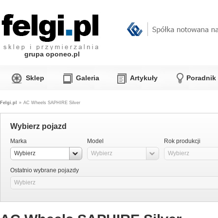
grupa oponeo.pl
Sklep
Galeria
Artykuły
Poradnik
Felgi.pl
»
AC Wheels SAPHIRE Silver
Wybierz pojazd
Marka
Model
Rok produkcji
Wybierz
Wybierz
Wybierz
Ostatnio wybrane pojazdy
Wybierz