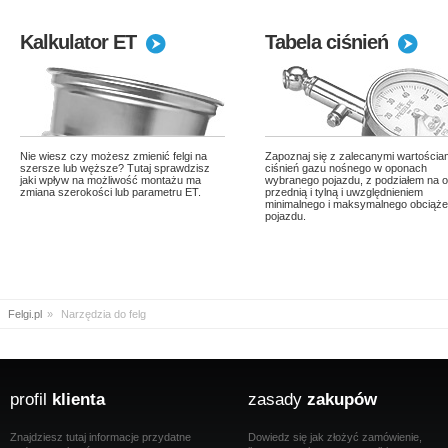
Kalkulator ET
Tabela ciśnień
Nie wiesz czy możesz zmienić felgi na
Zapoznaj się z zalecanymi wartościa
szersze lub węższe? Tutaj sprawdzisz
ciśnień gazu nośnego w oponach
jaki wpływ na możliwość montażu ma
wybranego pojazdu, z podziałem na 
zmiana szerokości lub parametru ET.
przednią i tylną i uwzględnieniem
minimalnego i maksymalnego obciąże
pojazdu.
Felgi.pl
»
Narzędzia do felg
profil
klienta
zasady
zakupów
Znajdziesz tutaj informacje przydatne
Dowiedz się jak złożyć zamówienie,