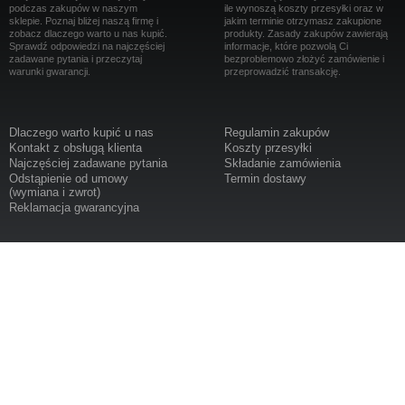
podczas zakupów w naszym
ile wynoszą koszty przesyłki oraz w
sklepie. Poznaj bliżej naszą firmę i
jakim terminie otrzymasz zakupione
zobacz dlaczego warto u nas kupić.
produkty. Zasady zakupów zawierają
Sprawdź odpowiedzi na najczęściej
informacje, które pozwolą Ci
zadawane pytania i przeczytaj
bezproblemowo złożyć zamówienie i
warunki gwarancji.
przeprowadzić transakcję.
Dlaczego warto kupić u nas
Regulamin zakupów
Kontakt z obsługą klienta
Koszty przesyłki
Najczęściej zadawane pytania
Składanie zamówienia
Odstąpienie od umowy
Termin dostawy
(wymiana i zwrot)
Reklamacja gwarancyjna