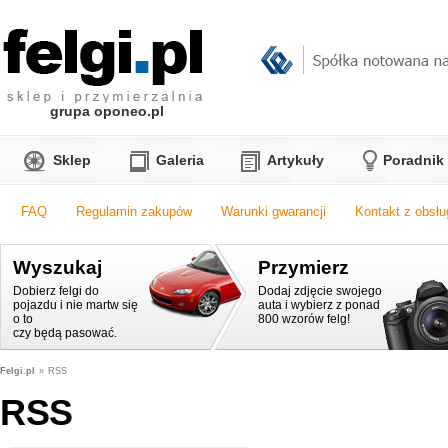
grupa oponeo.pl
Sklep
Galeria
Artykuły
Poradnik
FAQ
Regulamin zakupów
Warunki gwarancji
Kontakt z obsłu
Wyszukaj
Przymierz
Dobierz felgi do
Dodaj zdjęcie swojego
pojazdu i nie martw się
auta i wybierz z ponad
o to
800 wzorów felg!
czy będą pasować.
Felgi.pl
»
RSS
RSS