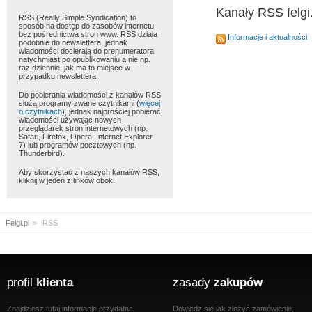
Kanały RSS felgi.
RSS (Really Simple Syndication) to
sposób na dostęp do zasobów internetu
bez pośrednictwa stron www. RSS działa
Informacje i aktualności
podobnie do newslettera, jednak
wiadomości docierają do prenumeratora
natychmiast po opublikowaniu a nie np.
raz dziennie, jak ma to miejsce w
przypadku newslettera.
Do pobierania wiadomości z kanałów RSS
służą programy zwane czytnikami (
więcej
o czytnikach
), jednak najprościej pobierać
wiadomości używając nowych
przeglądarek stron internetowych (np.
Safari, Firefox, Opera, Internet Explorer
7) lub programów pocztowych (np.
Thunderbird).
Aby skorzystać z naszych kanałów RSS,
kliknij w jeden z linków obok.
Felgi.pl
»
RSS
profil
klienta
zasady
zakupów
Znajdziesz tutaj informacje przydatne
Dowiedz się jak złożyć zamówienie,