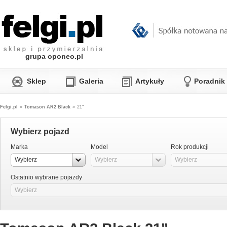
grupa oponeo.pl
Sklep
Galeria
Artykuły
Poradnik
Felgi.pl
»
Tomason AR2 Black
»
21"
Wybierz pojazd
Marka
Model
Rok produkcji
Wybierz
Wybierz
Wybierz
Ostatnio wybrane pojazdy
Wybierz