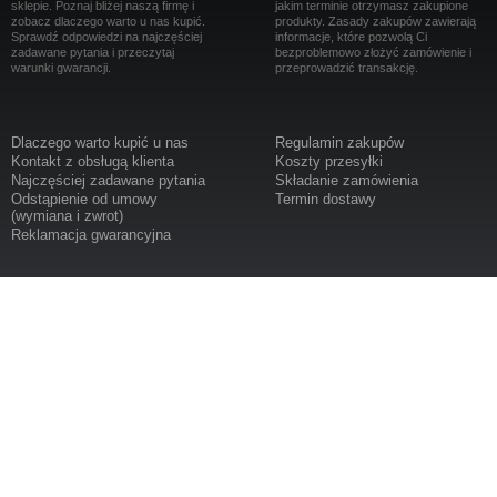
sklepie. Poznaj bliżej naszą firmę i
jakim terminie otrzymasz zakupione
zobacz dlaczego warto u nas kupić.
produkty. Zasady zakupów zawierają
Sprawdź odpowiedzi na najczęściej
informacje, które pozwolą Ci
zadawane pytania i przeczytaj
bezproblemowo złożyć zamówienie i
warunki gwarancji.
przeprowadzić transakcję.
Dlaczego warto kupić u nas
Regulamin zakupów
Kontakt z obsługą klienta
Koszty przesyłki
Najczęściej zadawane pytania
Składanie zamówienia
Odstąpienie od umowy
Termin dostawy
(wymiana i zwrot)
Reklamacja gwarancyjna