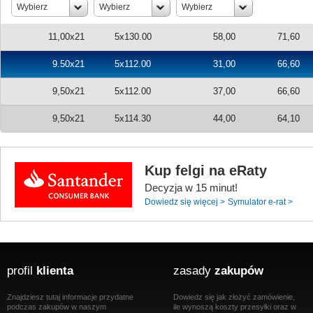
Wybierz
Wybierz
Wybierz
11,00x21
5x130.00
58,00
71,60
9.50x21
5x112.00
31,00
66,60
9,50x21
5x112.00
37,00
66,60
9,50x21
5x114.30
44,00
64,10
Kup felgi na eRaty
Decyzja w 15 minut!
Dowiedz się więcej >
Symulator e-rat >
profil
klienta
zasady
zakupów
Znajdziesz tutaj informacje przydatne
Dowiedz się jak złożyć zamówienie,
podczas zakupów w naszym
ile wynoszą koszty przesyłki oraz w