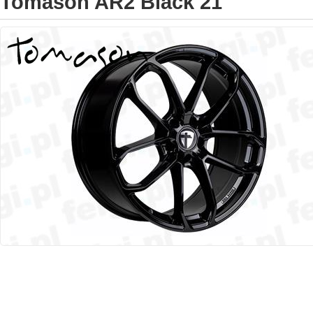
Tomason AR2 Black 21"