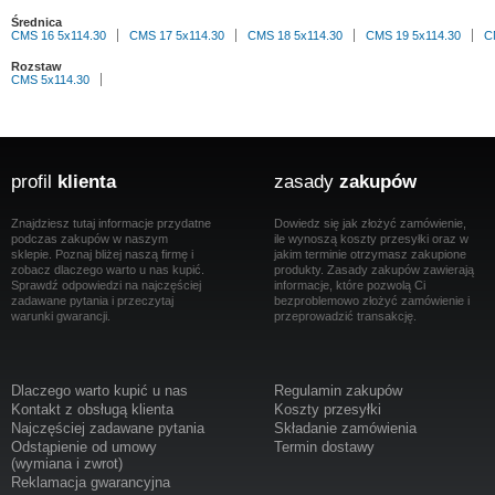
Średnica
CMS 16 5x114.30
CMS 17 5x114.30
CMS 18 5x114.30
CMS 19 5x114.30
C
Rozstaw
CMS 5x114.30
profil
klienta
zasady
zakupów
Znajdziesz tutaj informacje przydatne
Dowiedz się jak złożyć zamówienie,
podczas zakupów w naszym
ile wynoszą koszty przesyłki oraz w
sklepie. Poznaj bliżej naszą firmę i
jakim terminie otrzymasz zakupione
zobacz dlaczego warto u nas kupić.
produkty. Zasady zakupów zawierają
Sprawdź odpowiedzi na najczęściej
informacje, które pozwolą Ci
zadawane pytania i przeczytaj
bezproblemowo złożyć zamówienie i
warunki gwarancji.
przeprowadzić transakcję.
Dlaczego warto kupić u nas
Regulamin zakupów
Kontakt z obsługą klienta
Koszty przesyłki
Najczęściej zadawane pytania
Składanie zamówienia
Odstąpienie od umowy
Termin dostawy
(wymiana i zwrot)
Reklamacja gwarancyjna