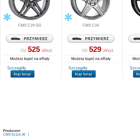
CMS
C29 GG
CMS
C34
525
529
Od
zł/szt.
Od
zł/szt.
Możesz kupić na eRaty
Możesz kupić na eRaty
Może
Szczegóły
Szczegóły
Szcz
Producent
CMS 5x114.30