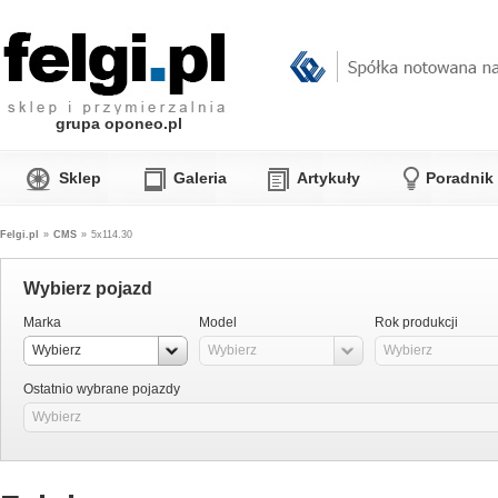
grupa oponeo.pl
Sklep
Galeria
Artykuły
Poradnik
Felgi.pl
»
CMS
»
5x114.30
Wybierz pojazd
Marka
Model
Rok produkcji
Wybierz
Wybierz
Wybierz
Ostatnio wybrane pojazdy
Wybierz