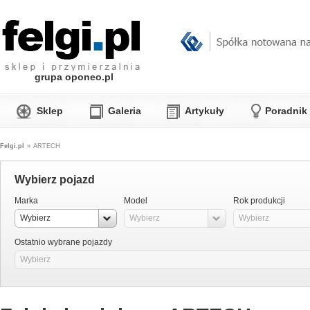
grupa oponeo.pl
Sklep
Galeria
Artykuły
Poradnik
Felgi.pl
»
ARTECH
Wybierz pojazd
Marka
Model
Rok produkcji
Wybierz
Wybierz
Wybierz
Ostatnio wybrane pojazdy
Wybierz