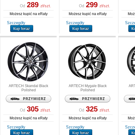
289
299
Od
zł/szt.
Od
zł/szt.
Możesz kupić na eRaty
Możesz kupić na eRaty
Może
Szczegóły
Szczegóły
Szcz
ARTECH
Skandal Black
ARTECH
Mygale Black
AR
Polished
Polished
305
325
Od
zł/szt.
Od
zł/szt.
Możesz kupić na eRaty
Możesz kupić na eRaty
Może
Szczegóły
Szczegóły
Szcz