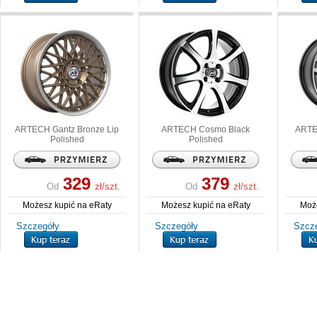
ARTECH
Gantz Bronze Lip
ARTECH
Cosmo Black
ART
Polished
Polished
329
379
Od
zł/szt.
Od
zł/szt.
Możesz kupić na eRaty
Możesz kupić na eRaty
Może
Szczegóły
Szczegóły
Szcz