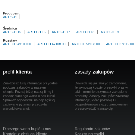
Producent
ARTECH
Średnica
ARTECH 15
ARTECH 16
ARTECH 17
ARTECH 18
ARTECH 19
Rozstaw
ARTECH 4x100.00
ARTECH 4x108.00
ARTECH 5x108.00
ARTECH 5x112.00
profil
klienta
zasady
zakupów
Znajdziesz tutaj informacje przydatne
Dowiedz się jak złożyć zamówienie,
podczas zakupów w naszym
ile wynoszą koszty przesyłki oraz w
sklepie. Poznaj bliżej naszą firmę i
jakim terminie otrzymasz zakupione
zobacz dlaczego warto u nas kupić.
produkty. Zasady zakupów zawierają
Sprawdź odpowiedzi na najczęściej
informacje, które pozwolą Ci
zadawane pytania i przeczytaj
bezproblemowo złożyć zamówienie i
warunki gwarancji.
przeprowadzić transakcję.
Dlaczego warto kupić u nas
Regulamin zakupów
Kontakt z obsługą klienta
Koszty przesyłki