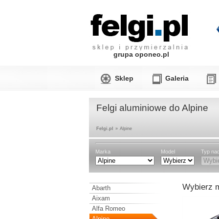
grupa oponeo.pl
Sklep
Galeria
Felgi aluminiowe do Alpine
Felgi.pl
»
Alpine
Marka
Model
Typ na
Wybierz m
Abarth
Aixam
Alfa Romeo
Alpine