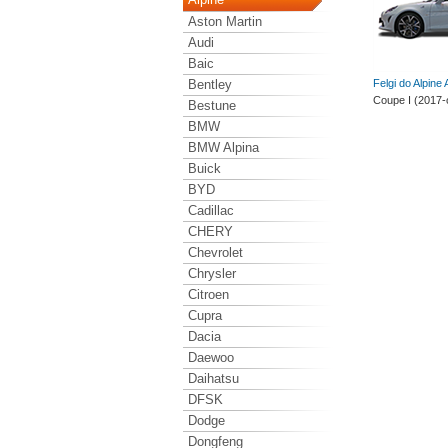
Aston Martin
Audi
Baic
Bentley
Felgi do Alpine
Coupe I (2017-
Bestune
BMW
BMW Alpina
Buick
BYD
Cadillac
CHERY
Chevrolet
Chrysler
Citroen
Cupra
Dacia
Daewoo
Daihatsu
DFSK
Dodge
Dongfeng