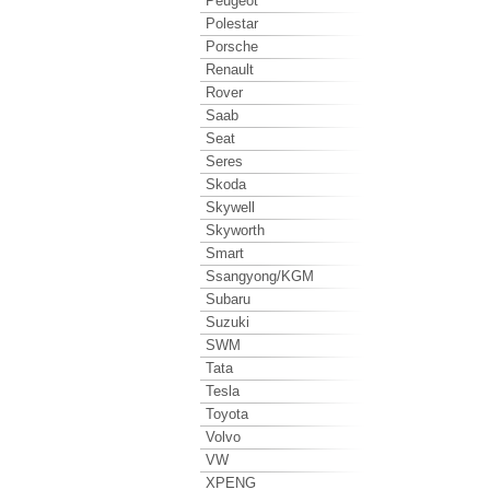
Peugeot
Polestar
Porsche
Renault
Rover
Saab
Seat
Seres
Skoda
Skywell
Skyworth
Smart
Ssangyong/KGM
Subaru
Suzuki
SWM
Tata
Tesla
Toyota
Volvo
VW
XPENG