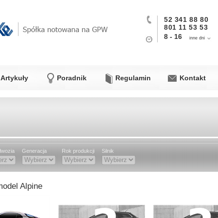
52 341 88 80
801 11 53 53
8 - 16
inne dni
Artykuły
Poradnik
Regulamin
Kontakt
dwozia
Generacja
Rok produkcji
Silnik
odel Alpine