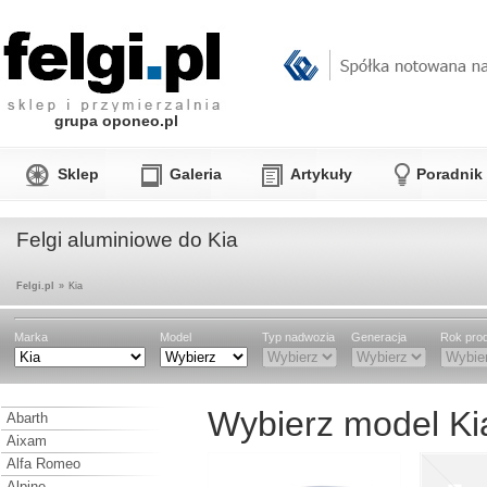
grupa oponeo.pl
Sklep
Galeria
Artykuły
Poradnik
Felgi aluminiowe do Kia
Felgi.pl
»
Kia
Marka
Model
Typ nadwozia
Generacja
Rok prod
Wybierz model Ki
Abarth
Aixam
Alfa Romeo
Alpine