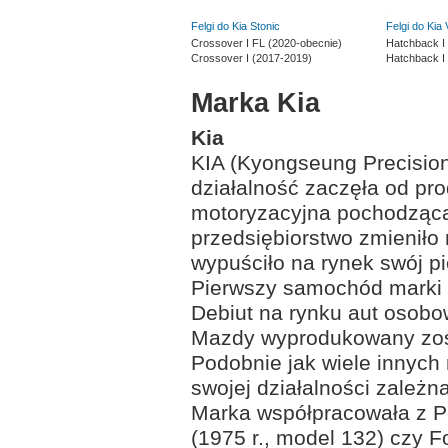
Felgi do Kia Stonic
Felgi do Kia
Crossover I FL (2020-obecnie)
Hatchback I
Crossover I (2017-2019)
Hatchback I
Marka Kia
Kia
KIA (Kyongseung Precision 
działalność zaczęła od pro
motoryzacyjna pochodząca
przedsiębiorstwo zmieniło 
wypuściło na rynek swój p
Pierwszy samochód marki K
Debiut na rynku aut osobo
Mazdy wyprodukowany zost
Podobnie jak wiele innych
swojej działalności zale
Marka współpracowała z Pe
(1975 r., model 132) czy F