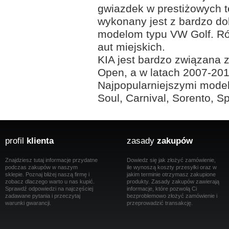
gwiazdek w prestiżowych 
wykonany jest z bardzo dob
modelom typu VW Golf. Rów
aut miejskich.
KIA jest bardzo związana 
Open, a w latach 2007-201
Najpopularniejszymi model
Soul, Carnival, Sorento, S
profil
klienta
zasady
zakupów
Znajdziesz tutaj informacje przydatne
Dowiedz się jak złożyć zamówienie,
podczas zakupów w naszym
ile wynoszą koszty przesyłki oraz w
sklepie. Poznaj bliżej naszą firmę i
jakim terminie otrzymasz zakupione
zobacz dlaczego warto u nas kupić.
produkty. Zasady zakupów zawierają
Sprawdź odpowiedzi na najczęściej
informacje, które pozwolą Ci
zadawane pytania i przeczytaj
bezproblemowo złożyć zamówienie i
warunki gwarancji.
przeprowadzić transakcję.