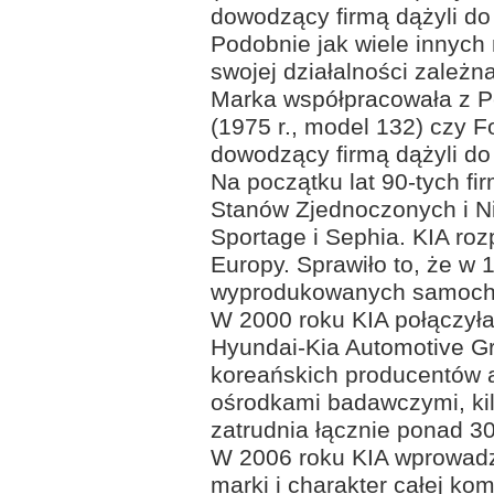
dowodzący firmą dążyli do 
Podobnie jak wiele innych
swojej działalności zale
Marka współpracowała z Pe
(1975 r., model 132) czy F
dowodzący firmą dążyli do 
Na początku lat 90-tych f
Stanów Zjednoczonych i N
Sportage i Sephia. KIA roz
Europy. Sprawiło to, że w 
wyprodukowanych samoch
W 2000 roku KIA połączył
Hyundai-Kia Automotive Gr
koreańskich producentów 
ośrodkami badawczymi, kil
zatrudnia łącznie ponad 3
W 2006 roku KIA wprowadzi
marki i charakter całej k