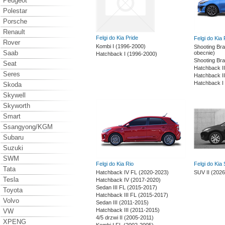
Peugeot
Polestar
Porsche
Renault
Felgi do Kia Pride
Felgi do Kia
Rover
Kombi I (1996-2000)
Shooting Bra
Saab
obecnie)
Hatchback I (1996-2000)
Shooting Bra
Seat
Hatchback I
Seres
Hatchback I
Hatchback I
Skoda
Skywell
Skyworth
Smart
Ssangyong/KGM
Subaru
Suzuki
SWM
Felgi do Kia Rio
Felgi do Kia 
Tata
Hatchback IV FL (2020-2023)
SUV II (2026
Tesla
Hatchback IV (2017-2020)
Sedan III FL (2015-2017)
Toyota
Hatchback III FL (2015-2017)
Volvo
Sedan III (2011-2015)
Hatchback III (2011-2015)
VW
4/5 drzwi II (2005-2011)
XPENG