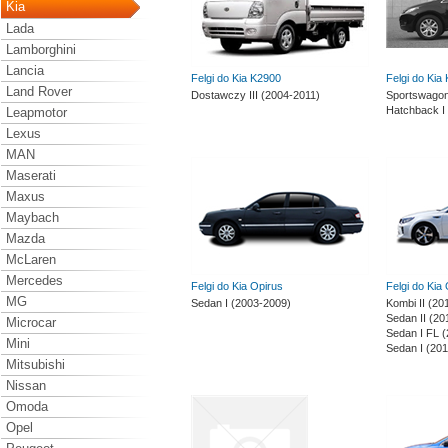
Kia
Lada
Lamborghini
Lancia
Felgi do Kia K2900
Felgi do Kia
Land Rover
Dostawczy III (2004-2011)
Sportswagon
Hatchback I
Leapmotor
Lexus
MAN
Maserati
Maxus
Maybach
Mazda
McLaren
Mercedes
Felgi do Kia Opirus
Felgi do Kia
MG
Sedan I (2003-2009)
Kombi II (20
Sedan II (20
Microcar
Sedan I FL 
Mini
Sedan I (20
Mitsubishi
Nissan
Omoda
Opel