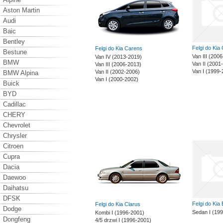
Aston Martin
Audi
Baic
Bentley
Felgi do Kia 
Felgi do Kia Carens
Bestune
Van III (200
Van IV (2013-2019)
BMW
Van II (2001
Van III (2006-2013)
Van I (1999-
Van II (2002-2006)
BMW Alpina
Van I (2000-2002)
Buick
BYD
Cadillac
CHERY
Chevrolet
Chrysler
Citroen
Cupra
Dacia
Daewoo
Daihatsu
DFSK
Felgi do Kia 
Felgi do Kia Clarus
Dodge
Sedan I (19
Kombi I (1996-2001)
Dongfeng
4/5 drzwi I (1996-2001)