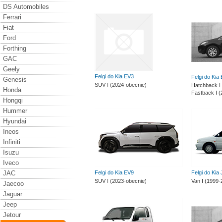
DS Automobiles
Ferrari
Fiat
Ford
Forthing
GAC
Geely
Felgi do Kia EV3
Felgi do Kia
Genesis
SUV I (2024-obecnie)
Hatchback I
Honda
Fastback I (
Hongqi
Hummer
Hyundai
Ineos
Infiniti
Isuzu
Iveco
JAC
Felgi do Kia EV9
Felgi do Kia 
SUV I (2023-obecnie)
Van I (1999-
Jaecoo
Jaguar
Jeep
Jetour