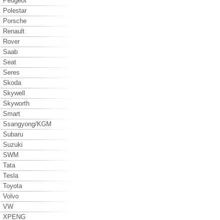
Peugeot
Polestar
Porsche
Renault
Rover
Saab
Seat
Seres
Skoda
Skywell
Skyworth
Smart
Ssangyong/KGM
Subaru
Suzuki
SWM
Tata
Tesla
Toyota
Volvo
VW
XPENG