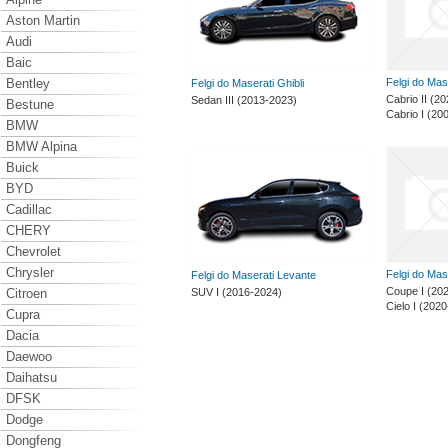
Aston Martin
Audi
Baic
Bentley
Felgi do Mas
Felgi do Maserati Ghibli
Cabrio II (2
Sedan III (2013-2023)
Bestune
Cabrio I (20
BMW
BMW Alpina
Buick
BYD
Cadillac
CHERY
Chevrolet
Chrysler
Felgi do Ma
Felgi do Maserati Levante
Coupe I (20
Citroen
SUV I (2016-2024)
Cielo I (202
Cupra
Dacia
Daewoo
Daihatsu
DFSK
Dodge
Dongfeng