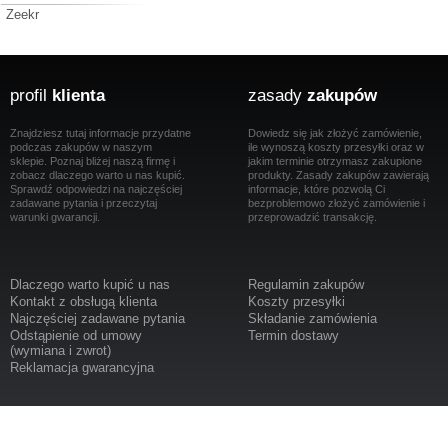
Zeekr
profil
klienta
zasady
zakupów
Znajdziesz tutaj informacje przydatne
Dowiedz się jak złożyć zamówienie,
podczas zakupów w naszym
ile wynoszą koszty przesyłki oraz w
sklepie. Poznaj bliżej naszą firmę i
jakim terminie otrzymasz zakupione
zobacz dlaczego warto u nas kupić.
produkty. Zasady zakupów zawierają
Sprawdź odpowiedzi na najczęściej
informacje, które pozwolą Ci
zadawane pytania i przeczytaj
bezproblemowo złożyć zamówienie i
warunki gwarancji.
przeprowadzić transakcję.
Dlaczego warto kupić u nas
Regulamin zakupów
Kontakt z obsługą klienta
Koszty przesyłki
Najczęściej zadawane pytania
Składanie zamówienia
Odstąpienie od umowy
Termin dostawy
(wymiana i zwrot)
Reklamacja gwarancyjna