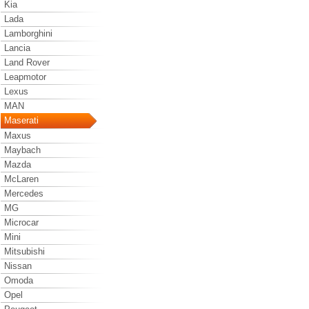
Kia
Lada
Lamborghini
Lancia
Land Rover
Leapmotor
Lexus
MAN
Maserati
Maxus
Maybach
Mazda
McLaren
Mercedes
MG
Microcar
Mini
Mitsubishi
Nissan
Omoda
Opel