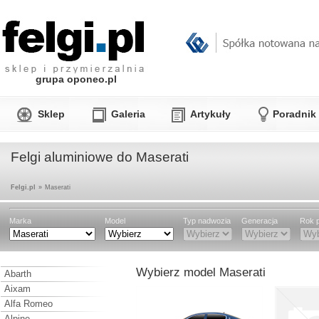
grupa oponeo.pl
Sklep
Galeria
Artykuły
Poradnik
Felgi aluminiowe do Maserati
Felgi.pl
»
Maserati
Marka
Model
Typ nadwozia
Generacja
Rok p
Wybierz model Maserati
Abarth
Aixam
Alfa Romeo
Alpine