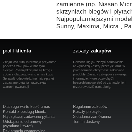
zamienne (np. Nissan Micra
skrzyniach biegów i płyta
Najpopularniejszymi model
Sunny, Maxima, Micra , Pat
profil
klienta
zasady
zakupów
Znajdziesz tutaj informacje przydatne
Dowiedz się jak złożyć zamówienie,
podczas zakupów w naszym
ile wynoszą koszty przesyłki oraz w
sklepie. Poznaj bliżej naszą firmę i
jakim terminie otrzymasz zakupione
zobacz dlaczego warto u nas kupić.
produkty. Zasady zakupów zawierają
Sprawdź odpowiedzi na najczęściej
informacje, które pozwolą Ci
zadawane pytania i przeczytaj
bezproblemowo złożyć zamówienie i
warunki gwarancji.
przeprowadzić transakcję.
Dlaczego warto kupić u nas
Regulamin zakupów
Kontakt z obsługą klienta
Koszty przesyłki
Najczęściej zadawane pytania
Składanie zamówienia
Odstąpienie od umowy
Termin dostawy
(wymiana i zwrot)
Reklamacja gwarancyjna