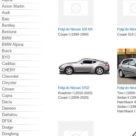
Aston Martin
Audi
Baic
Bentley
Felgi do Nissan 100 NX
Felgi do Nis
Bestune
Coupe I (1990-1994)
Coupe S14 (
BMW
BMW Alpina
Buick
BYD
Cadillac
CHERY
Chevrolet
Chrysler
Felgi do Nissan 370Z
Felgi do Nis
Citroen
Roadster I (2010-2020)
Tino I (2000
Cupra
Coupe I (2009-2020)
Sedan II (20
Dacia
Hatchback I
Sedan I (19
Daewoo
Hatchback I
Daihatsu
DFSK
Dodge
Dongfeng