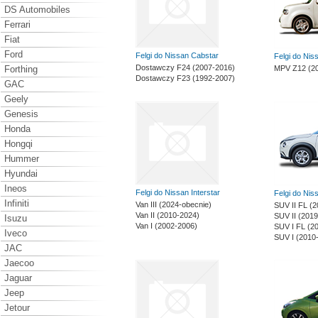
DS Automobiles
Ferrari
Fiat
Ford
Felgi do Nissan Cabstar
Felgi do Ni
Dostawczy F24 (2007-2016)
Forthing
MPV Z12 (20
Dostawczy F23 (1992-2007)
GAC
Geely
Genesis
Honda
Hongqi
Hummer
Hyundai
Ineos
Felgi do Nissan Interstar
Felgi do Nis
Infiniti
Van III (2024-obecnie)
SUV II FL (2
Van II (2010-2024)
SUV II (201
Isuzu
Van I (2002-2006)
SUV I FL (2
Iveco
SUV I (2010
JAC
Jaecoo
Jaguar
Jeep
Jetour