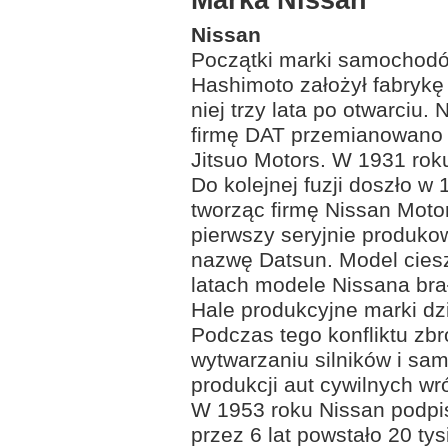
Nissan
Początki marki samochodó
Hashimoto założył fabryk
niej trzy lata po otwarci
firmę DAT przemianowano n
Jitsuo Motors. W 1931 rok
Do kolejnej fuzji doszło w
tworząc firmę Nissan Moto
pierwszy seryjnie produko
nazwę Datsun. Model cieszy
latach modele Nissana bra
Hale produkcyjne marki dz
Podczas tego konfliktu zbr
wytwarzaniu silników i s
produkcji aut cywilnych w
W 1953 roku Nissan podpis
przez 6 lat powstało 20 ty