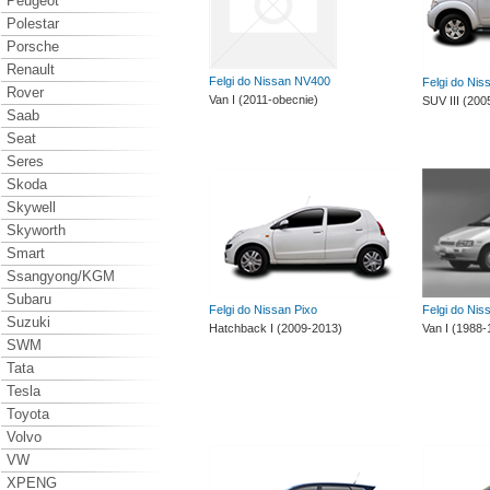
Peugeot
Polestar
Porsche
Renault
Felgi do Nissan NV400
Felgi do Nis
Rover
Van I (2011-obecnie)
SUV III (200
Saab
Seat
Seres
Skoda
Skywell
Skyworth
Smart
Ssangyong/KGM
Subaru
Felgi do Nissan Pixo
Felgi do Nis
Suzuki
Hatchback I (2009-2013)
Van I (1988-
SWM
Tata
Tesla
Toyota
Volvo
VW
XPENG