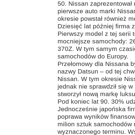
50. Nissan zaprezentował 
pierwsze auto marki Niss
okresie powstał również m
Dziesięć lat później firma
Pierwszy model z tej serii 
mocniejsze samochody: 26
370Z. W tym samym czasie
samochodów do Europy.
Przełomowy dla Nissana b
nazwy Datsun – od tej chw
Nissan. W tym okresie Nis
jednak nie sprawdził się w
stworzył nową markę luksu
Pod koniec lat 90. 30% udz
Jednocześnie japońska fir
poprawa wyników finansowy
milion sztuk samochodów r
wyznaczonego terminu. Ws