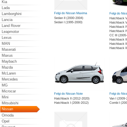
Kia
Lada
Felgi do Nissan Maxima
Lamborghini
Felgi do Nis
Sedan II (2000-2004)
Hatchback V
Lancia
Sedan I (1995-2000)
Hatchback V
Land Rover
Hatchback I
Hatchback I
Leapmotor
CC III (2005
Lexus
Hatchback II
MAN
Hatchback I
Hatchback I
Maserati
Maxus
Maybach
Mazda
McLaren
Mercedes
MG
Microcar
Felgi do Nissan Note
Felgi do Ni
Mini
Hatchback II (2012-2020)
Van I (2009-
Mitsubishi
Hatchback I (2006-2012)
Combi I (20
Nissan
Omoda
Opel