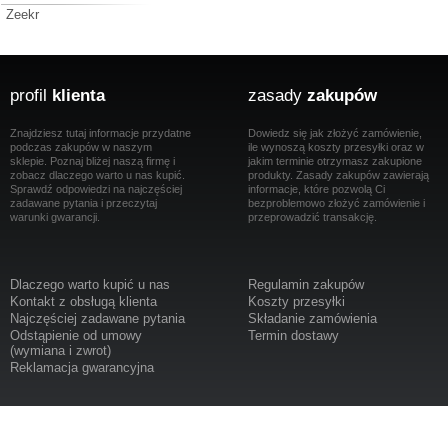
Zeekr
profil
klienta
zasady
zakupów
Znajdziesz tutaj informacje przydatne
Dowiedz się jak złożyć zamówienie,
podczas zakupów w naszym
ile wynoszą koszty przesyłki oraz w
sklepie. Poznaj bliżej naszą firmę i
jakim terminie otrzymasz zakupione
zobacz dlaczego warto u nas kupić.
produkty. Zasady zakupów zawierają
Sprawdź odpowiedzi na najczęściej
informacje, które pozwolą Ci
zadawane pytania i przeczytaj
bezproblemowo złożyć zamówienie i
warunki gwarancji.
przeprowadzić transakcję.
Dlaczego warto kupić u nas
Regulamin zakupów
Kontakt z obsługą klienta
Koszty przesyłki
Najczęściej zadawane pytania
Składanie zamówienia
Odstąpienie od umowy
Termin dostawy
(wymiana i zwrot)
Reklamacja gwarancyjna