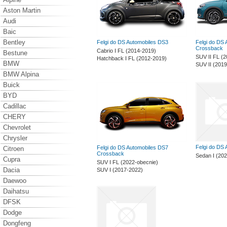
Aston Martin
Audi
Baic
Bentley
Felgi do DS Automobiles DS3
Felgi do DS
Crossback
Cabrio I FL (2014-2019)
Bestune
SUV II FL (2
Hatchback I FL (2012-2019)
BMW
SUV II (201
BMW Alpina
Buick
BYD
Cadillac
CHERY
Chevrolet
Chrysler
Felgi do DS
Felgi do DS Automobiles DS7
Citroen
Crossback
Sedan I (20
Cupra
SUV I FL (2022-obecnie)
Dacia
SUV I (2017-2022)
Daewoo
Daihatsu
DFSK
Dodge
Dongfeng