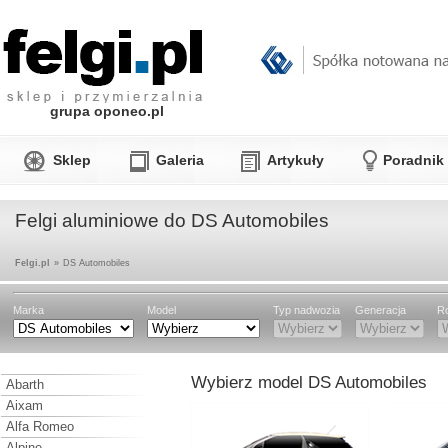
grupa oponeo.pl
Sklep
Galeria
Artykuły
Poradnik
Felgi aluminiowe do DS Automobiles
Felgi.pl
»
DS Automobiles
Marka
Model
Typ nadwozia
Generacja
Ro
Wybierz model DS Automobiles
Abarth
Aixam
Alfa Romeo
Alpine