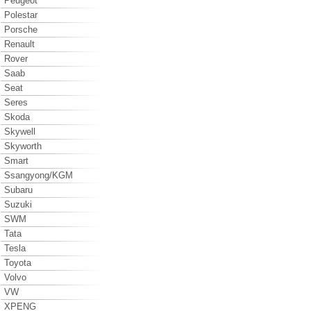
Peugeot
Polestar
Porsche
Renault
Rover
Saab
Seat
Seres
Skoda
Skywell
Skyworth
Smart
Ssangyong/KGM
Subaru
Suzuki
SWM
Tata
Tesla
Toyota
Volvo
VW
XPENG