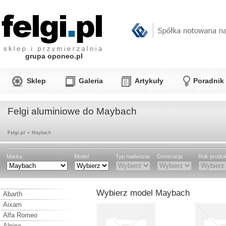
grupa oponeo.pl
Sklep
Galeria
Artykuły
Poradnik
Felgi aluminiowe do Maybach
Felgi.pl
»
Maybach
Marka
Model
Typ nadwozia
Generacja
Rok produk
Wybierz model Maybach
Abarth
Aixam
Alfa Romeo
Alpine