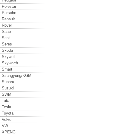
Peugeot
Polestar
Porsche
Renault
Rover
Saab
Seat
Seres
Skoda
Skywell
Skyworth
Smart
Ssangyong/KGM
Subaru
Suzuki
SWM
Tata
Tesla
Toyota
Volvo
VW
XPENG