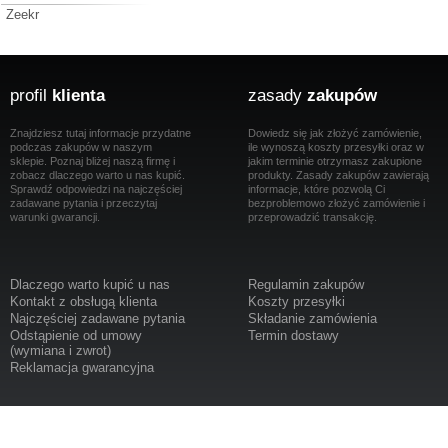
Zeekr
profil
klienta
zasady
zakupów
Znajdziesz tutaj informacje przydatne
Dowiedz się jak złożyć zamówienie,
podczas zakupów w naszym
ile wynoszą koszty przesyłki oraz w
sklepie. Poznaj bliżej naszą firmę i
jakim terminie otrzymasz zakupione
zobacz dlaczego warto u nas kupić.
produkty. Zasady zakupów zawierają
Sprawdź odpowiedzi na najczęściej
informacje, które pozwolą Ci
zadawane pytania i przeczytaj
bezproblemowo złożyć zamówienie i
warunki gwarancji.
przeprowadzić transakcję.
Dlaczego warto kupić u nas
Regulamin zakupów
Kontakt z obsługą klienta
Koszty przesyłki
Najczęściej zadawane pytania
Składanie zamówienia
Odstąpienie od umowy
Termin dostawy
(wymiana i zwrot)
Reklamacja gwarancyjna