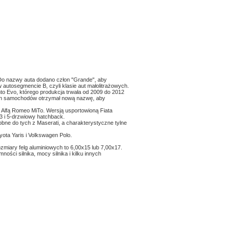
 Do nazwy auta dodano człon "Grande", aby
 autosegmencie B, czyli klasie aut małolitrażowych.
to Evo, którego produkcja trwała od 2009 do 2012
tych samochodów otrzymał nową nazwę, aby
 Alfą Romeo MiTo. Wersją usportowioną Fiata
3 i 5-drzwiowy hatchback.
dobne do tych z Maserati, a charakterystyczne tylne
ota Yaris i Volkswagen Polo.
zmiary felg aluminiowych to 6,00x15 lub 7,00x17.
ości silnika, mocy silnika i kilku innych