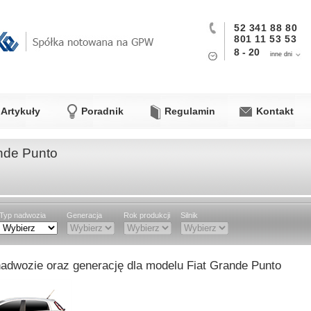
52 341 88 80
801 11 53 53
8 - 20
inne dni
Artykuły
Poradnik
Regulamin
Kontakt
ande Punto
Typ nadwozia
Generacja
Rok produkcji
Silnik
adwozie oraz generację dla modelu Fiat Grande Punto