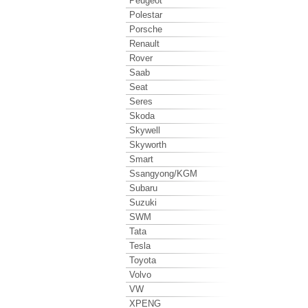
Peugeot
Polestar
Porsche
Renault
Rover
Saab
Seat
Seres
Skoda
Skywell
Skyworth
Smart
Ssangyong/KGM
Subaru
Suzuki
SWM
Tata
Tesla
Toyota
Volvo
VW
XPENG