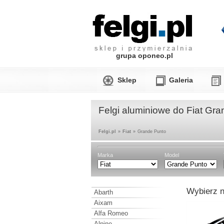
grupa oponeo.pl
Sklep
Galeria
Felgi aluminiowe do Fiat Gr
Felgi.pl
»
Fiat
»
Grande Punto
Marka
Model
Wybierz n
Abarth
Aixam
Alfa Romeo
Alpine