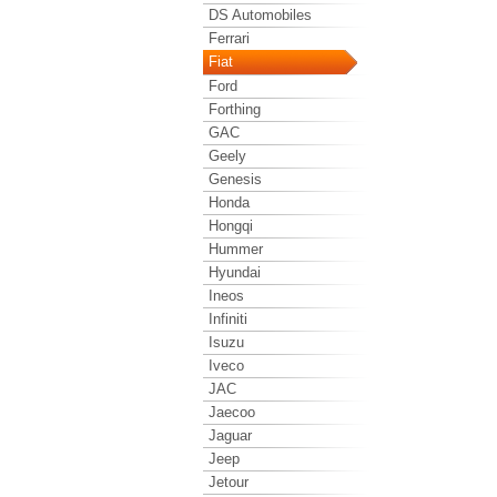
DS Automobiles
Ferrari
Fiat
Ford
Forthing
GAC
Geely
Genesis
Honda
Hongqi
Hummer
Hyundai
Ineos
Infiniti
Isuzu
Iveco
JAC
Jaecoo
Jaguar
Jeep
Jetour