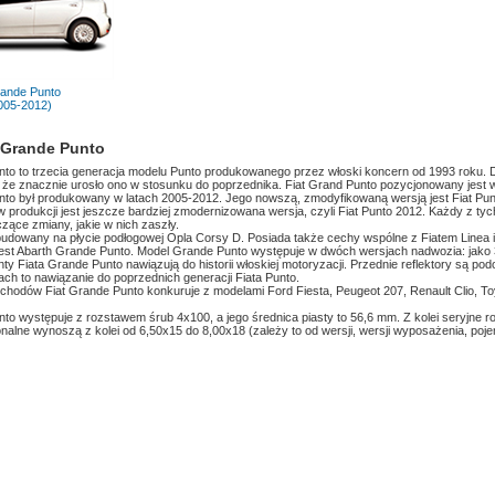
rande Punto
005-2012)
 Grande Punto
nto to trzecia generacja modelu Punto produkowanego przez włoski koncern od 1993 roku.
, że znacznie urosło ono w stosunku do poprzednika. Fiat Grand Punto pozycjonowany jest w
nto był produkowany w latach 2005-2012. Jego nowszą, zmodyfikowaną wersją jest Fiat Pun
w produkcji jest jeszcze bardziej zmodernizowana wersja, czyli Fiat Punto 2012. Każdy z 
zące zmiany, jakie w nich zaszły.
budowany na płycie podłogowej Opla Corsy D. Posiada także cechy wspólne z Fiatem Linea i
est Abarth Grande Punto. Model Grande Punto występuje w dwóch wersjach nadwozia: jako 
ty Fiata Grande Punto nawiązują do historii włoskiej motoryzacji. Przednie reflektory są po
ach to nawiązanie do poprzednich generacji Fiata Punto.
hodów Fiat Grande Punto konkuruje z modelami Ford Fiesta, Peugeot 207, Renault Clio, Toy
to występuje z rozstawem śrub 4x100, a jego średnica piasty to 56,6 mm. Z kolei seryjne ro
alne wynoszą z kolei od 6,50x15 do 8,00x18 (zależy to od wersji, wersji wyposażenia, pojemn