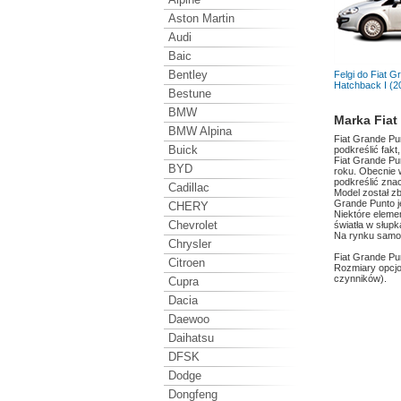
Aston Martin
Audi
Baic
Bentley
Felgi do
Fiat G
Hatchback I (2
Bestune
BMW
Marka Fiat
BMW Alpina
Fiat Grande Pu
Buick
podkreślić fakt
Fiat Grande Pu
BYD
roku. Obecnie 
podkreślić znac
Cadillac
Model został z
Grande Punto j
CHERY
Niektóre elemen
Chevrolet
światła w słupk
Na rynku samoc
Chrysler
Fiat Grande Pun
Citroen
Rozmiary opcjon
czynników).
Cupra
Dacia
Daewoo
Daihatsu
DFSK
Dodge
Dongfeng