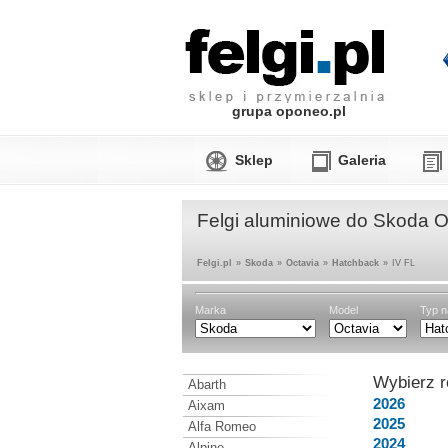
grupa oponeo.pl
Sklep
Galeria
Felgi aluminiowe do Skoda O
Felgi.pl
»
Skoda
»
Octavia
»
Hatchback
»
IV FL
Marka
Model
Typ n
Wybierz r
Abarth
2026
Aixam
2025
Alfa Romeo
2024
Alpine