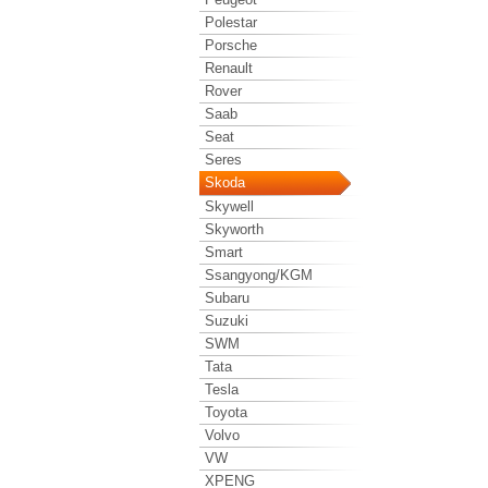
Polestar
Porsche
Renault
Rover
Saab
Seat
Seres
Skoda
Skywell
Skyworth
Smart
Ssangyong/KGM
Subaru
Suzuki
SWM
Tata
Tesla
Toyota
Volvo
VW
XPENG