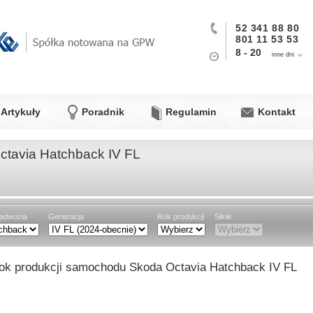
52 341 88 80
801 11 53 53
8 - 20
inne dni
Artykuły
Poradnik
Regulamin
Kontakt
ctavia Hatchback IV FL
adwozia
Generacja
Rok produkcji
Silnik
ok produkcji samochodu Skoda Octavia Hatchback IV FL